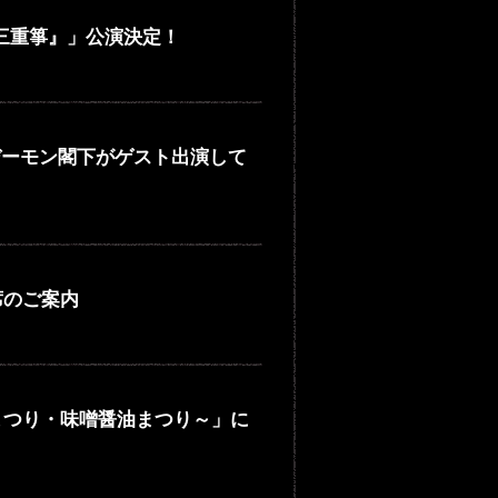
能魔ヰ三重箏』」公演決定！
デーモン閣下がゲスト出演して
席のご案内
の酒まつり・味噌醤油まつり～」に