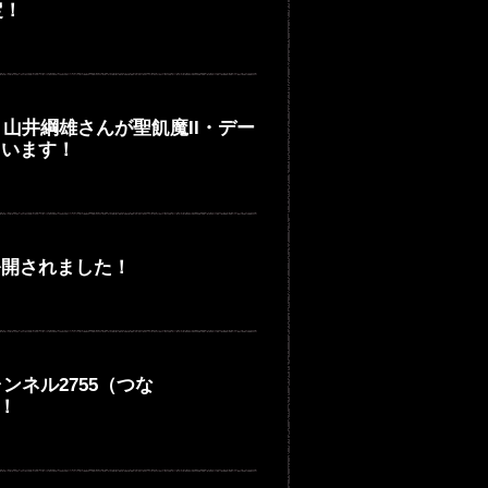
定！
師 山井綱雄さんが聖飢魔II・デー
ています！
公開されました！
ンネル2755（つな
す！