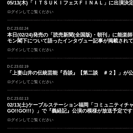
05/13(木)「ＩＴＳＵＫＩフェスＦＩＮＡＬ」に出演決
ログインしてご覧ください
D.C.23.02.24
本日(02/24)発売の「読売新聞(全国版)・朝刊」に能楽
モン閣下について語ったインタヴュー記事が掲載され
ログインしてご覧ください
D.C.23.02.19
「上妻山井の伝統芸能『呑談』【第二談 ＃２】」が
ログインしてご覧ください
D.C.23.02.13
02/13(土)ケーブルステーション福岡「コミュニティチャ
GO!!GO!!!）」で『義経記』公演の模様が放送予定で
ログインしてご覧ください