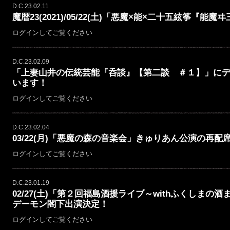
D.C.23.02.11
魔暦23(2021)/05/22(土)「悪魔×能×二十五絃筝『
ログインしてご覧ください
D.C.23.02.09
「上妻山井の伝統芸能『呑談』【第二談 ＃１】」に
います！
ログインしてご覧ください
D.C.23.02.04
03/22(月)「悪魔の森の音楽会」きゅりあん公演の再配
ログインしてご覧ください
D.C.23.01.19
02/27(土)「第２回福島酒援ライブ～withふくしま
デーモン閣下出演決定！
ログインしてご覧ください